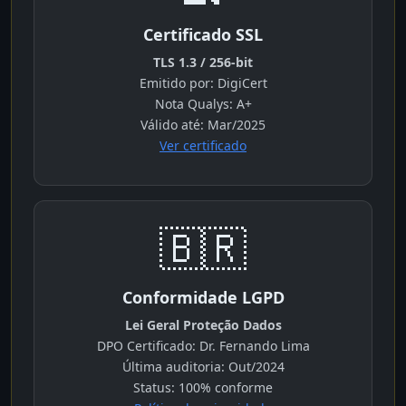
Certificado SSL
TLS 1.3 / 256-bit
Emitido por: DigiCert
Nota Qualys: A+
Válido até: Mar/2025
Ver certificado
🇧🇷
Conformidade LGPD
Lei Geral Proteção Dados
DPO Certificado: Dr. Fernando Lima
Última auditoria: Out/2024
Status: 100% conforme