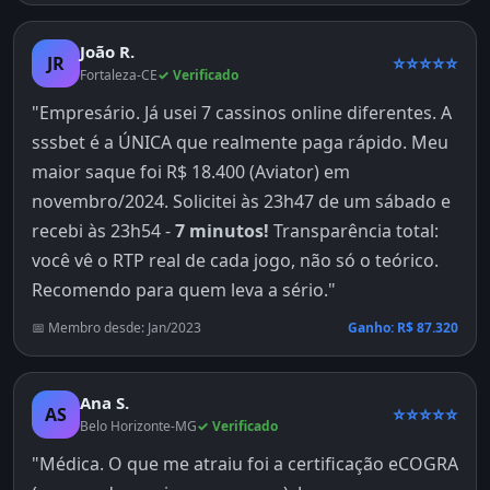
João R.
JR
⭐⭐⭐⭐⭐
Fortaleza-CE
✓ Verificado
"Empresário. Já usei 7 cassinos online diferentes. A
sssbet é a ÚNICA que realmente paga rápido. Meu
maior saque foi R$ 18.400 (Aviator) em
novembro/2024. Solicitei às 23h47 de um sábado e
recebi às 23h54 -
7 minutos!
Transparência total:
você vê o RTP real de cada jogo, não só o teórico.
Recomendo para quem leva a sério."
📅 Membro desde: Jan/2023
Ganho: R$ 87.320
Ana S.
AS
⭐⭐⭐⭐⭐
Belo Horizonte-MG
✓ Verificado
"Médica. O que me atraiu foi a certificação eCOGRA