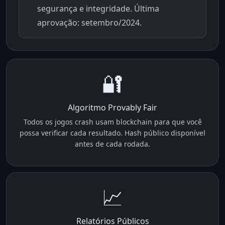
segurança e integridade. Última
aprovação: setembro/2024.
🔐
Algoritmo Provably Fair
Todos os jogos crash usam blockchain para que você
possa verificar cada resultado. Hash público disponível
antes de cada rodada.
📈
Relatórios Públicos