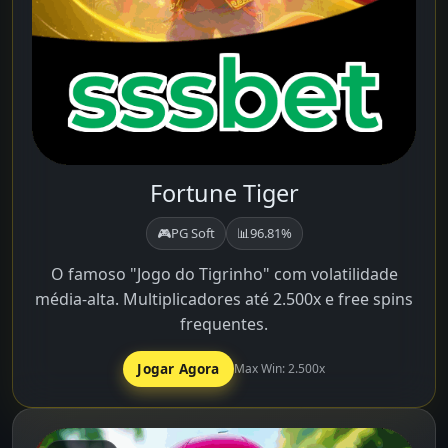
Fortune Tiger
🎮
PG Soft
📊
96.81%
O famoso "Jogo do Tigrinho" com volatilidade
média-alta. Multiplicadores até 2.500x e free spins
frequentes.
Jogar Agora
Max Win: 2.500x