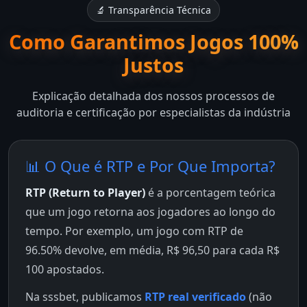
🔬 Transparência Técnica
Como Garantimos Jogos 100%
Justos
Explicação detalhada dos nossos processos de
auditoria e certificação por especialistas da indústria
📊 O Que é RTP e Por Que Importa?
RTP (Return to Player)
é a porcentagem teórica
que um jogo retorna aos jogadores ao longo do
tempo. Por exemplo, um jogo com RTP de
96.50% devolve, em média, R$ 96,50 para cada R$
100 apostados.
Na sssbet, publicamos
RTP real verificado
(não