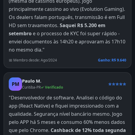
(mesma de cassinos europeus). Jogo
principalmente cassino ao vivo (Evolution Gaming).
Os dealers falam português, transmissão é em Full
HD sem travamentos.
Saquei R$ 5.200 em
setembro
e o processo de KYC foi super rápido -
enviei documentos às 14h20 e aprovaram às 17h10
no mesmo dia."
📅 Membro desde: Ago/2024
Ganho: R$ 9.640
Paulo M.
PM
⭐⭐⭐⭐⭐
Curitiba-PR
✓ Verificado
"Desenvolvedor de software. Analisei o código do
app (React Native) e fiquei impressionado com a
qualidade. Segurança nível bancário mesmo. Jogo
pelo APP há 5 meses e consumo 60% menos dados
que pelo Chrome.
Cashback de 12% toda segunda