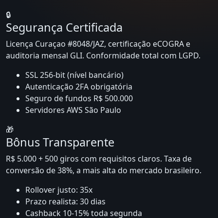
🔒
Segurança Certificada
Licença Curaçao #8048/JAZ, certificação eCOGRA e
auditoria mensal GLI. Conformidade total com LGPD.
SSL 256-bit (nível bancário)
Autenticação 2FA obrigatória
Seguro de fundos R$ 500.000
Servidores AWS São Paulo
🎁
Bônus Transparente
R$ 5.000 + 500 giros com requisitos claros. Taxa de
conversão de 38%, a mais alta do mercado brasileiro.
Rollover justo: 35x
Prazo realista: 30 dias
Cashback 10-15% toda segunda