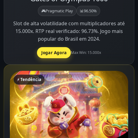
🎮
Pragmatic Play
📊
96.50%
Slot de alta volatilidade com multiplicadores até
15.000x. RTP real verificado: 96.73%. Jogo mais
popular do Brasil em 2024.
Jogar Agora
Max Win: 15.000x
⚡ Tendência