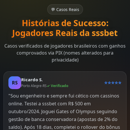
💬 Casos Reais
Histórias de Sucesso:
Jogadores Reais da sssbet
Casos verificados de jogadores brasileiros com ganhos
comprovados via PIX (nomes alterados para
privacidade)
Ricardo S.
RS
⭐⭐⭐⭐⭐
Porto Alegre-RS
✓ Verificado
"Sou engenheiro e sempre fui cético com cassinos
online. Testei a sssbet com R$ 500 em
outubro/2024. Joguei Gates of Olympus seguindo
gestão de banca conservadora (apostas de 2% do
saldo). Após 18 dias, completei o rollover do bônus