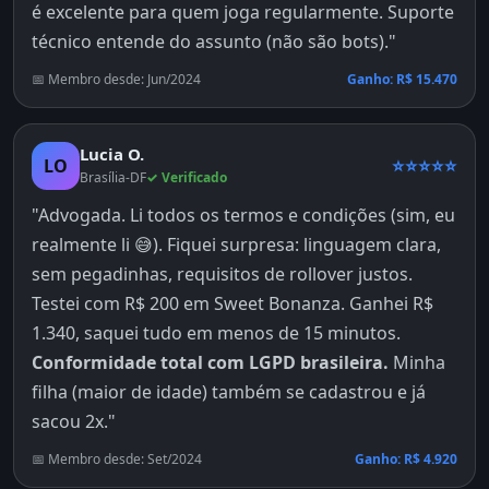
é excelente para quem joga regularmente. Suporte
técnico entende do assunto (não são bots)."
📅 Membro desde: Jun/2024
Ganho: R$ 15.470
Lucia O.
LO
⭐⭐⭐⭐⭐
Brasília-DF
✓ Verificado
"Advogada. Li todos os termos e condições (sim, eu
realmente li 😅). Fiquei surpresa: linguagem clara,
sem pegadinhas, requisitos de rollover justos.
Testei com R$ 200 em Sweet Bonanza. Ganhei R$
1.340, saquei tudo em menos de 15 minutos.
Conformidade total com LGPD brasileira.
Minha
filha (maior de idade) também se cadastrou e já
sacou 2x."
📅 Membro desde: Set/2024
Ganho: R$ 4.920