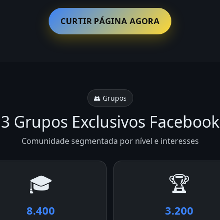
CURTIR PÁGINA AGORA
👥 Grupos
3 Grupos Exclusivos Facebook
Comunidade segmentada por nível e interesses
🎓
🏆
8.400
3.200