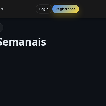
Login
Registrar-se
%
 Semanais