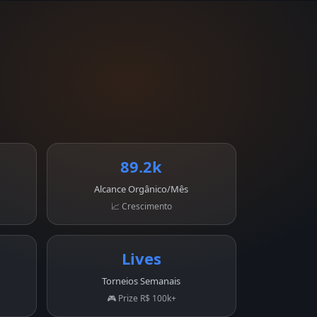
89.2k
Alcance Orgânico/Mês
📈 Crescimento
Lives
Torneios Semanais
🎮 Prize R$ 100k+