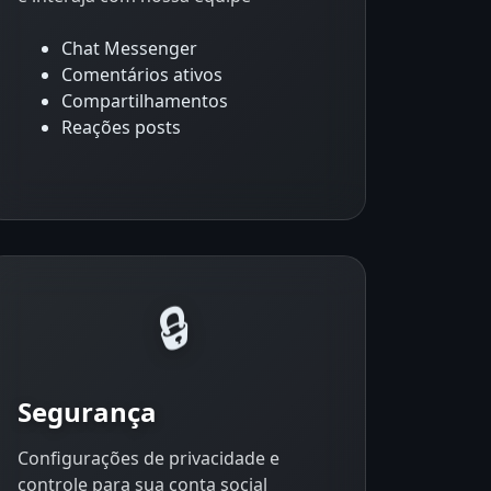
Chat Messenger
Comentários ativos
Compartilhamentos
Reações posts
🔒
Segurança
Configurações de privacidade e
controle para sua conta social