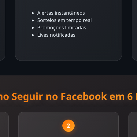
Alertas instantâneos
Sorteios em tempo real
Promoções limitadas
Lives notificadas
mo Seguir no Facebook em 6 
2