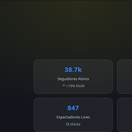
38.7k
Seguidores Ativos
↗ +18% MoM
847
Espectadores Lives
📺 Média