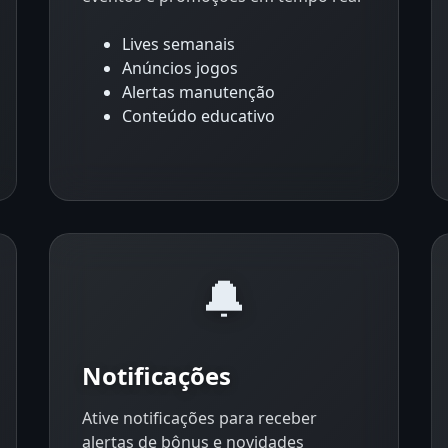
Lives semanais
Anúncios jogos
Alertas manutenção
Conteúdo educativo
🔔
Notificações
Ative notificações para receber
alertas de bônus e novidades