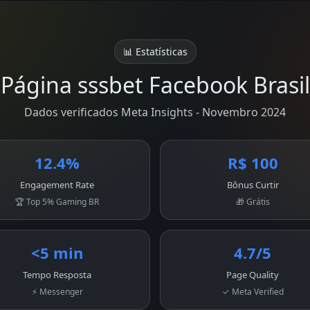
📊 Estatísticas
Página sssbet Facebook Brasil
Dados verificados Meta Insights - Novembro 2024
12.4%
R$ 100
Engagement Rate
Bônus Curtir
🏆 Top 5% Gaming BR
🎁 Grátis
<5 min
4.7/5
Tempo Resposta
Page Quality
⚡ Messenger
✓ Meta Verified