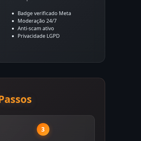
Badge verificado Meta
Moderação 24/7
Anti-scam ativo
Privacidade LGPD
Passos
3